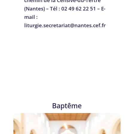
chemin de la Censive-du-Tertre
(Nantes) – Tél : 02 49 62 22 51 – E-
mail :
liturgie.secretariat@nantes.cef.fr
Baptême